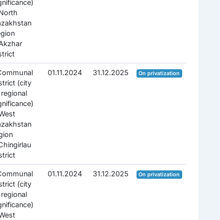
gnificance)
North
azakhstan
gion
Akzhar
strict
.Communal
01.11.2024
31.12.2025
On privatization
strict (city
 regional
gnificance)
West
azakhstan
gion
Chingirlau
strict
.Communal
01.11.2024
31.12.2025
On privatization
strict (city
 regional
gnificance)
West