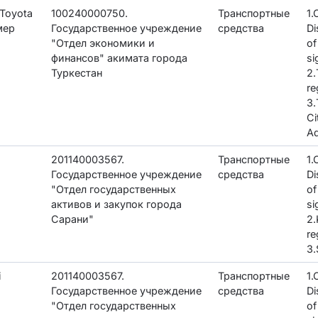
Toyota
100240000750.
Транспортные
1
мер
Государственное учреждение
средства
Di
"Отдел экономики и
of
финансов" акимата города
si
Туркестан
2.
re
3.
Ci
Ad
201140003567.
Транспортные
1
Государственное учреждение
средства
Di
"Отдел государственных
of
активов и закупок города
si
Сарани"
2.
re
3.
i
201140003567.
Транспортные
1
Государственное учреждение
средства
Di
"Отдел государственных
of