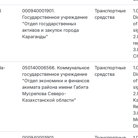
6
000940001901.
Транспортные
1
Государственное учреждение
средства
Di
"Отдел государственных
of
активов и закупок города
si
Караганды"
2.
re
3.
Ci
da-
050140006566. Коммунальное
Транспортные
1
государственное учреждение
средства
Di
"Отдел экономики и финансов
of
акимата района имени Габита
si
Мусрепова Северо-
2.
Казахстанской области"
K
Re
3.
M
Di
000940001901.
Транспортные
1