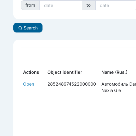
from
to
Search
Actions
Object identifier
Name (Rus.)
Open
285248974522000000
Автомобиль Da
Nexia Gle