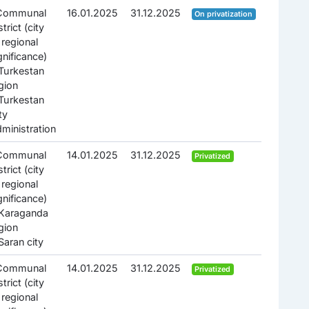
.Communal
16.01.2025
31.12.2025
On privatization
strict (city
 regional
gnificance)
Turkestan
gion
Turkestan
ty
ministration
.Communal
14.01.2025
31.12.2025
Privatized
strict (city
 regional
gnificance)
Karaganda
gion
Saran city
.Communal
14.01.2025
31.12.2025
Privatized
strict (city
 regional