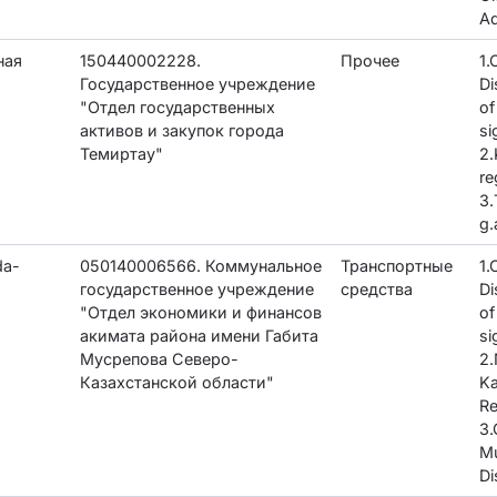
Ad
ная
150440002228.
Прочее
1
Государственное учреждение
Di
"Отдел государственных
of
активов и закупок города
si
Темиртау"
2.
re
3.
g.
da-
050140006566. Коммунальное
Транспортные
1
государственное учреждение
средства
Di
"Отдел экономики и финансов
of
акимата района имени Габита
si
Мусрепова Северо-
2.
Казахстанской области"
K
Re
3.
M
Di