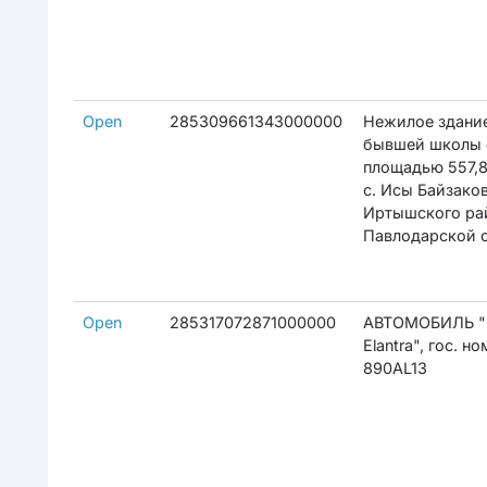
Open
285309661343000000
Нежилое здани
бывшей школы
площадью 557,8 
с. Исы Байзаков
Иртышского ра
Павлодарской 
Open
285317072871000000
АВТОМОБИЛЬ "
Elantra", гос. н
890AL13