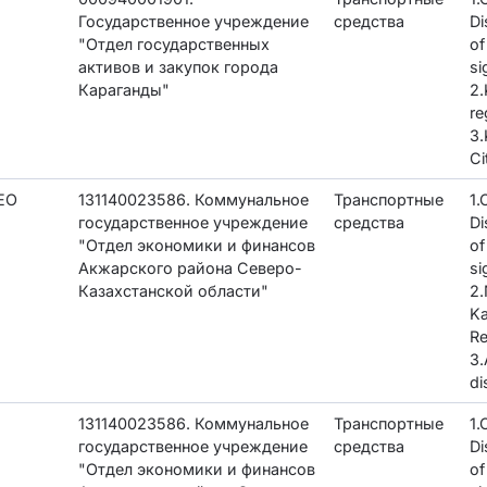
Государственное учреждение
средства
Di
"Отдел государственных
of
активов и закупок города
si
Караганды"
2.
re
3.
Ci
EO
131140023586. Коммунальное
Транспортные
1
государственное учреждение
средства
Di
"Отдел экономики и финансов
of
Акжарского района Северо-
si
Казахстанской области"
2.
K
Re
3.
di
з
131140023586. Коммунальное
Транспортные
1
государственное учреждение
средства
Di
"Отдел экономики и финансов
of