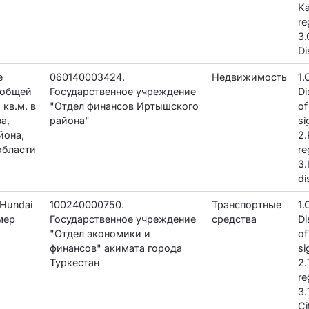
K
re
3.
Di
е
060140003424.
Недвижимость
1
 общей
Государственное учреждение
Di
кв.м. в
"Отдел финансов Иртышского
of
а,
района"
si
йона,
2.
области
re
3.
di
Hundai
100240000750.
Транспортные
1
омер
Государственное учреждение
средства
Di
"Отдел экономики и
of
финансов" акимата города
si
Туркестан
2.
re
3.
Ci