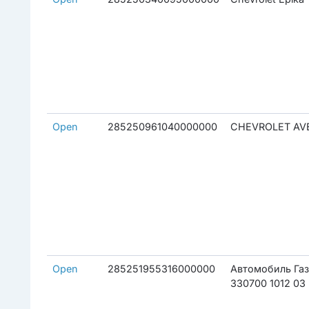
Open
285250961040000000
CHEVROLET AV
Open
285251955316000000
Автомобиль Га
330700 1012 03