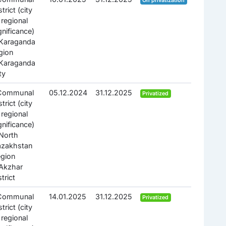
On privatization
strict (city
 regional
gnificance)
Karaganda
gion
Karaganda
ty
.Communal
05.12.2024
31.12.2025
Privatized
strict (city
 regional
gnificance)
North
azakhstan
gion
Akzhar
strict
.Communal
14.01.2025
31.12.2025
Privatized
strict (city
 regional