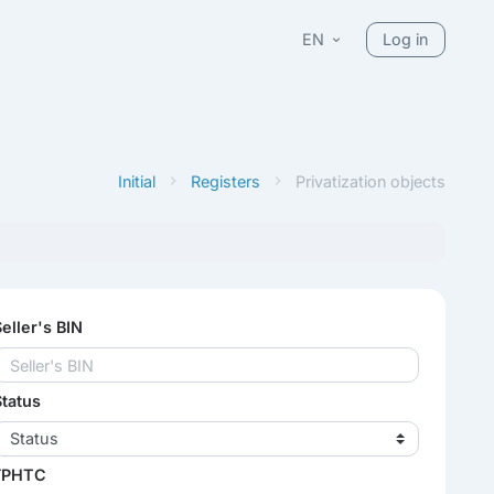
EN
Log in
Initial
Registers
Privatization objects
Seller's BIN
Status
Status
ГРНТС