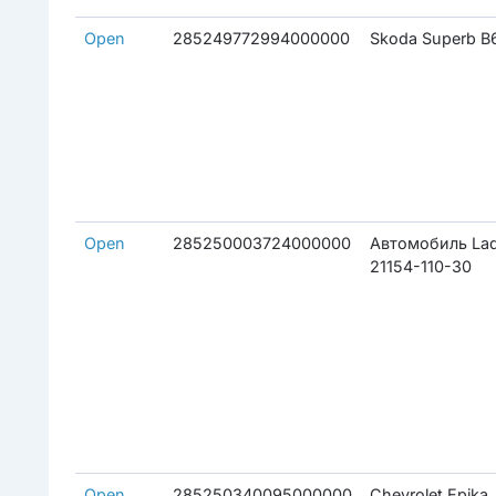
Open
285249772994000000
Skoda Superb B
Open
285250003724000000
Автомобиль La
21154-110-30
Open
285250340095000000
Chevrolet Epika