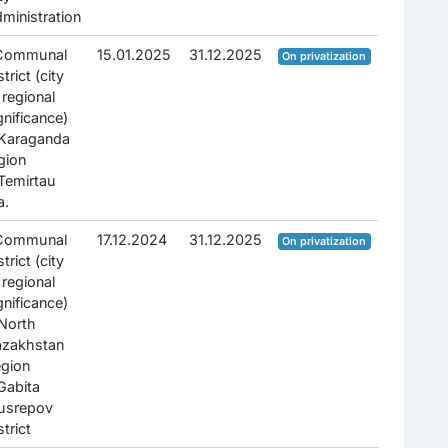
ministration
.Communal
15.01.2025
31.12.2025
On privatization
strict (city
 regional
gnificance)
Karaganda
gion
Temirtau
a.
.Communal
17.12.2024
31.12.2025
On privatization
strict (city
 regional
gnificance)
North
azakhstan
gion
Gabita
usrepov
strict