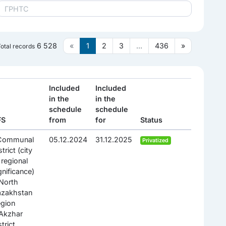
6 528
«
1
2
3
...
436
»
otal records
Included
Included
in the
in the
schedule
schedule
FS
from
for
Status
.Communal
05.12.2024
31.12.2025
Privatized
strict (city
 regional
gnificance)
North
azakhstan
gion
Akzhar
strict