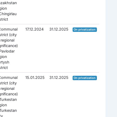
azakhstan
gion
Chingirlau
strict
.Communal
17.12.2024
31.12.2025
On privatization
strict (city
 regional
gnificance)
Pavlodar
gion
Irtysh
strict
.Communal
15.01.2025
31.12.2025
On privatization
strict (city
 regional
gnificance)
Turkestan
gion
Turkestan
ty