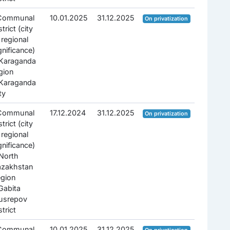
.Communal
10.01.2025
31.12.2025
On privatization
strict (city
 regional
gnificance)
Karaganda
gion
Karaganda
ty
.Communal
17.12.2024
31.12.2025
On privatization
strict (city
 regional
gnificance)
North
azakhstan
gion
Gabita
usrepov
strict
.Communal
10.01.2025
31.12.2025