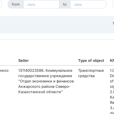
from
to
T
Seller
Type of object
K
ewoo
131140023586. Коммунальное
Транспортные
1
государственное учреждение
средства
Di
"Отдел экономики и финансов
of
Акжарского района Северо-
si
Казахстанской области"
2.
K
Re
3.
di